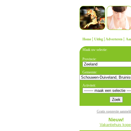
|
|
|
Home
Uitleg
Adverteren
Aa
Maak uw selectie:
Provincie:
Gemeente:
Activiteit:
Gratis suggestie aanmel
Nieuw!
Vakantiehuis kope