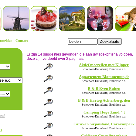
|
nmelden
Contact
Er zijn 14 suggesties gevonden die aan uw zoekcriteria voldoen,
deze zijn verdeeld over 2 pagina's.
Aktief meezeilen met Klipper.
Schouwen-Duiveland, Bruinisse e.o.
Appartement Blommetuun,de
Schouwen-Duiveland, Bruinisse e.o.
B & B Even Buiten
Schouwen-Duiveland, Bruinisse e.o.
B & B Hartog Achterberg, den
Schouwen-Duiveland, Bruinisse e.o.
Camping Hoge Zand, ''t
den!
Schouwen-Duiveland, Bruinisse e.o.
Caravan Sirjansland, Caravanpark
Schouwen-Duiveland, Bruinisse e.o.
n
Golfbaan Grevelingenhout