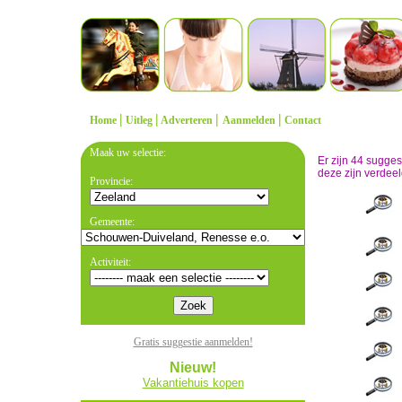
|
|
|
|
Home
Uitleg
Adverteren
Aanmelden
Contact
Maak uw selectie:
Er zijn 44 sugge
deze zijn verdeel
Provincie:
Gemeente:
Activiteit:
Gratis suggestie aanmelden!
Nieuw!
Vakantiehuis kopen