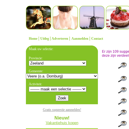
|
|
|
|
Home
Uitleg
Adverteren
Aanmelden
Contact
Maak uw selectie:
Er zijn 109 sugg
deze zijn verdeel
Provincie:
Gemeente:
Activiteit:
Gratis suggestie aanmelden!
Nieuw!
Vakantiehuis kopen