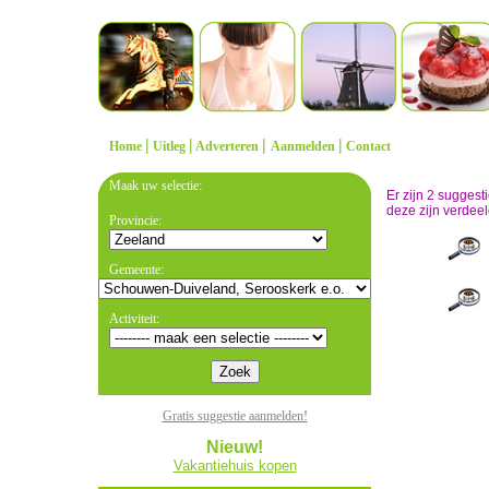
|
|
|
|
Home
Uitleg
Adverteren
Aanmelden
Contact
Maak uw selectie:
Er zijn 2 sugges
deze zijn verdeel
Provincie:
Gemeente:
Activiteit:
Gratis suggestie aanmelden!
Nieuw!
Vakantiehuis kopen