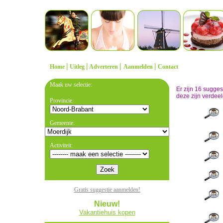
|
|
|
|
Home
Uitleg
Adverteren
Aanmelden
Contact
Maak uw selectie:
Er zijn 16 sugge
deze zijn verdeel
Provincie:
Gemeente:
Activiteit:
Gratis suggestie aanmelden!
Nieuw!
Vakantiehuis kopen