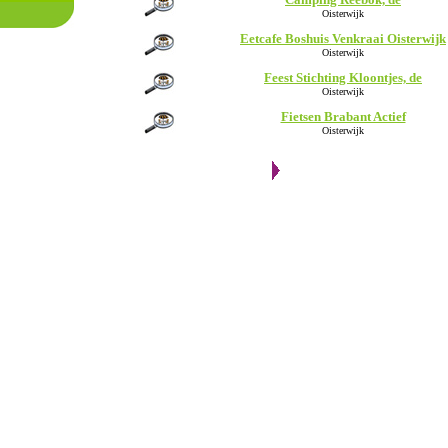
Oisterwijk
Eetcafe Boshuis Venkraai Oisterwijk
Oisterwijk
Feest Stichting Kloontjes, de
Oisterwijk
Fietsen Brabant Actief
Oisterwijk