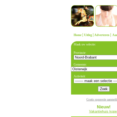
|
|
|
Home
Uitleg
Adverteren
Aa
Maak uw selectie:
Provincie:
Gemeente:
Activiteit:
Gratis suggestie aanmel
Nieuw!
Vakantiehuis kope