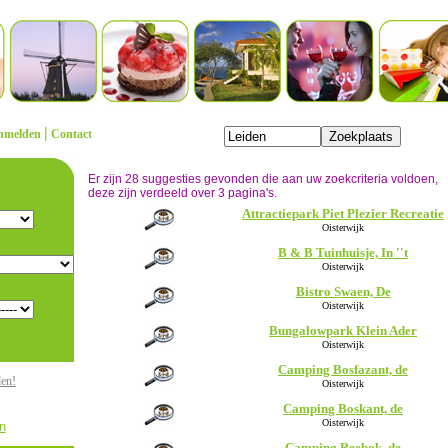
|
nmelden
Contact
Er zijn 28 suggesties gevonden die aan uw zoekcriteria voldoen,
deze zijn verdeeld over 3 pagina's.
Attractiepark Piet Plezier Recreatie
Oisterwijk
B & B Tuinhuisje, In ''t
Oisterwijk
Bistro Swaen, De
Oisterwijk
Bungalowpark Klein Ader
Oisterwijk
Camping Bosfazant, de
den!
Oisterwijk
Camping Boskant, de
Oisterwijk
n
Camping Reebok, de