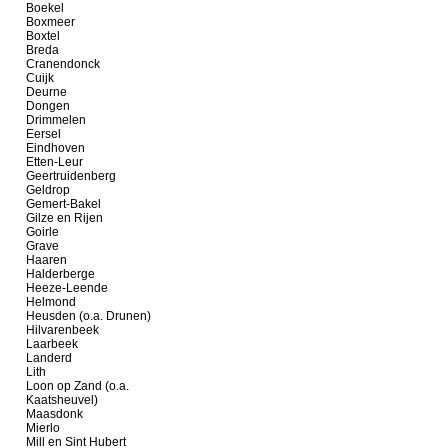
Boekel
Boxmeer
Boxtel
Breda
Cranendonck
Cuijk
Deurne
Dongen
Drimmelen
Eersel
Eindhoven
Etten-Leur
Geertruidenberg
Geldrop
Gemert-Bakel
Gilze en Rijen
Goirle
Grave
Haaren
Halderberge
Heeze-Leende
Helmond
Heusden (o.a. Drunen)
Hilvarenbeek
Laarbeek
Landerd
Lith
Loon op Zand (o.a.
Kaatsheuvel)
Maasdonk
Mierlo
Mill en Sint Hubert