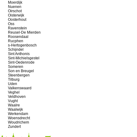
Moerdijk
Nuenen
Oirschot
Oisterwijk
Oosterhout
Oss
Ravenstein
Reusel-De Mierden
Roosendaal
Rucphen
s-Hertogenbosch
Schijndel
Sint Anthonis
Sint-Michielsgestel
Sint-Oedenrode
Someren
Son en Breugel
Steenbergen
Tilburg
Uden
Valkenswaard
Veghel
Veldhoven
Vught
Waalre
Waalwijk
Werkendam
Woensdrecht
Woudrichem
Zundert