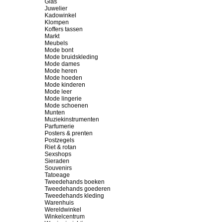
Glas
Juwelier
Kadowinkel
Klompen
Koffers tassen
Markt
Meubels
Mode bont
Mode bruidskleding
Mode dames
Mode heren
Mode hoeden
Mode kinderen
Mode leer
Mode lingerie
Mode schoenen
Munten
Muziekinstrumenten
Parfumerie
Posters & prenten
Postzegels
Riet & rotan
Sexshops
Sieraden
Souvenirs
Tatoeage
Tweedehands boeken
Tweedehands goederen
Tweedehands kleding
Warenhuis
Wereldwinkel
Winkelcentrum