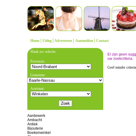
|
|
|
|
Home
Uitleg
Adverteren
Aanmelden
Contact
Maak uw selectie:
Er zijn geen sug
uw zoekcriteria.
Provincie:
Geef minder criteri
Gemeente:
Activiteit:
Aardewerk
Ambacht
Antiek
Bijouterie
Boekenwinkel