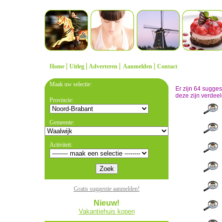
|
|
|
|
Home
Uitleg
Adverteren
Aanmelden
Contact
Maak uw selectie:
Er zijn 64 sugge
deze zijn verdeel
Provincie:
Gemeente:
Activiteit:
Gratis suggestie aanmelden!
Nieuw!
Vakantiehuis kopen