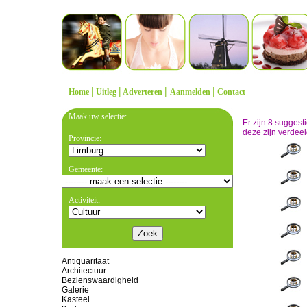
|
|
|
|
Home
Uitleg
Adverteren
Aanmelden
Contact
Maak uw selectie:
Er zijn 8 sugges
deze zijn verdeel
Provincie:
Gemeente:
Activiteit:
Antiquaritaat
Architectuur
Bezienswaardigheid
Galerie
Kasteel