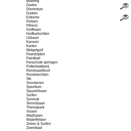
Bowling
Darten
Dierentuin
Duiken
Extreme
Fietsen
Fitness
Golfbaan
Huifkartochten
IJsbaan
Kanoen
Karten
Midgetgolf
Paardrijden
Paintball
Parachute springen
Pottenbakkerij
Rondvaartboot
Rondvluchten
Ski
Snookeren
Speeltuin
Squashbaan
Surfen
Survival
Tennisbaan
Themapark
Vissen
Wadlopen
Waterfietsen
Zeilen & Surfen
Zwembad