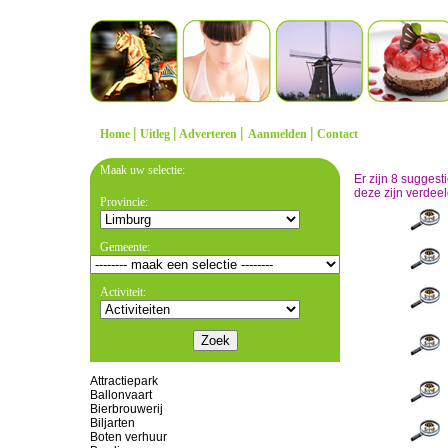
|
|
|
|
Home
Uitleg
Adverteren
Aanmelden
Contact
Maak uw selectie:
Er zijn 8 sugges
deze zijn verdeel
Provincie:
Gemeente:
Activiteit:
Attractiepark
Ballonvaart
Bierbrouwerij
Biljarten
Boten verhuur