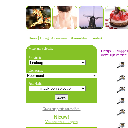
|
|
|
|
Home
Uitleg
Adverteren
Aanmelden
Contact
Maak uw selectie:
Er zijn 80 sugge
deze zijn verdeel
Provincie:
Gemeente:
Activiteit:
Gratis suggestie aanmelden!
Nieuw!
Vakantiehuis kopen