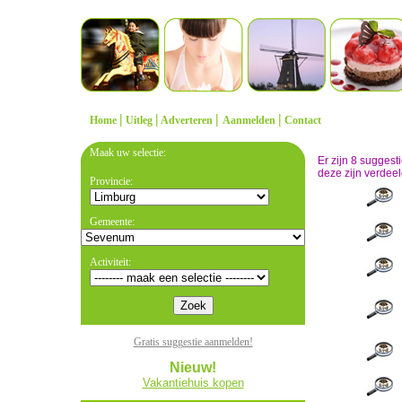
|
|
|
|
Home
Uitleg
Adverteren
Aanmelden
Contact
Maak uw selectie:
Er zijn 8 sugges
deze zijn verdeel
Provincie:
Gemeente:
Activiteit:
Gratis suggestie aanmelden!
Nieuw!
Vakantiehuis kopen