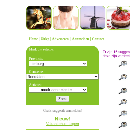
|
|
|
|
Home
Uitleg
Adverteren
Aanmelden
Contact
Maak uw selectie:
Er zijn 15 sugge
deze zijn verdeel
Provincie:
Gemeente:
Activiteit:
Gratis suggestie aanmelden!
Nieuw!
Vakantiehuis kopen