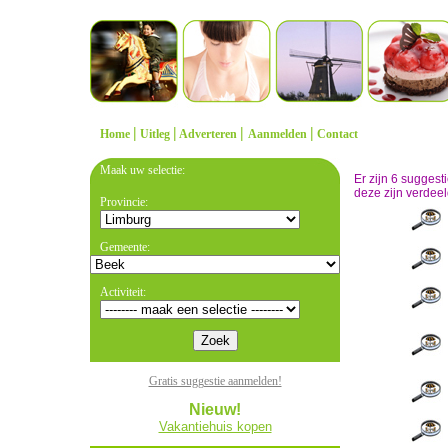
|
|
|
|
Home
Uitleg
Adverteren
Aanmelden
Contact
Maak uw selectie:
Er zijn 6 sugges
deze zijn verdeel
Provincie:
Gemeente:
Activiteit:
Gratis suggestie aanmelden!
Nieuw!
Vakantiehuis kopen