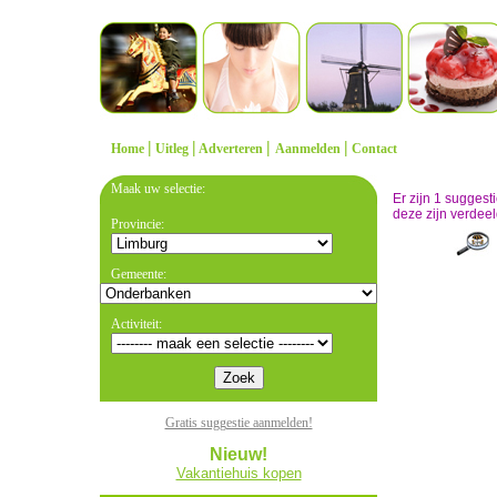
|
|
|
|
Home
Uitleg
Adverteren
Aanmelden
Contact
Maak uw selectie:
Er zijn 1 sugges
deze zijn verdeel
Provincie:
Gemeente:
Activiteit:
Gratis suggestie aanmelden!
Nieuw!
Vakantiehuis kopen