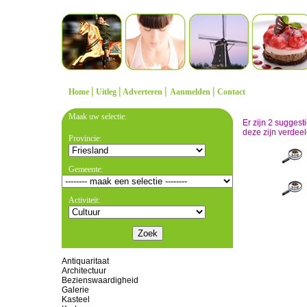
|
|
|
|
Home
Uitleg
Adverteren
Aanmelden
Contact
Maak uw selectie:
Er zijn 2 sugges
deze zijn verdeel
Provincie:
Gemeente:
Activiteit:
Antiquaritaat
Architectuur
Bezienswaardigheid
Galerie
Kasteel