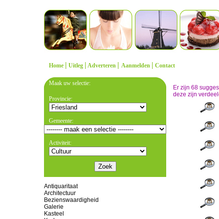
|
|
|
|
Home
Uitleg
Adverteren
Aanmelden
Contact
Maak uw selectie:
Er zijn 68 sugge
deze zijn verdeel
Provincie:
Gemeente:
Activiteit:
Antiquaritaat
Architectuur
Bezienswaardigheid
Galerie
Kasteel