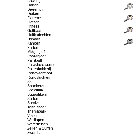
Bowling
Darten
Dierentuin
Duiken
Extreme
Fietsen
Fitness
Golfbaan
Huifkartochten
IJsbaan
Kanoen
Karten
Midgetgolf
Paardrijden
Paintball
Parachute springen
Pottenbakkerij
Rondvaartboot
Rondvluchten
Ski
Snookeren
Speeltuin
Squashbaan
Surfen
Survival
Tennisbaan
Themapark
Vissen
Wadlopen
Waterfietsen
Zeilen & Surfen
Zwembad