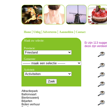
|
|
|
|
Home
Uitleg
Adverteren
Aanmelden
Contact
Maak uw selectie:
Er zijn 113 sugg
deze zijn verdeel
Provincie:
Gemeente:
Activiteit:
Attractiepark
Ballonvaart
Bierbrouwerij
Biljarten
Boten verhuur