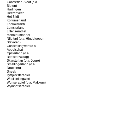
Gaasterlan-Sleat (o.a.
Sloten)
Harlingen
Heerenveen
Het Bildt
Kollumerland
Leeuwarden
Lemsterland
Littenseradiel
Menaldumadeel
Nijefurd (o.a. Hindeloopen,
Stavoren)
Ooststellingwerf (o.a.
Appelscha)
Opsterland (o.a.
Beetsterzwaag)
Skarsterlan (o.a. Joure)
Smallingerland (o.a.
Drachten)
Sneek
Tytsjerksteradiel
Weststellingwerf
Wunseradiel (o.a. Makkum)
Wymbritseradiel