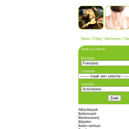
|
|
|
Home
Uitleg
Adverteren
Aa
Maak uw selectie:
Provincie:
Gemeente:
Activiteit:
Attractiepark
Ballonvaart
Bierbrouwerij
Biljarten
Boten verhuur