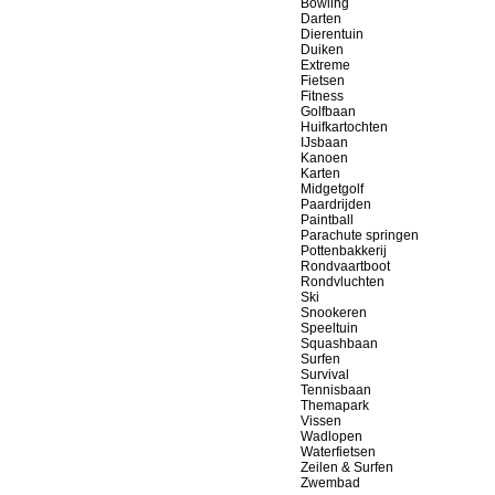
Bowling
Darten
Dierentuin
Duiken
Extreme
Fietsen
Fitness
Golfbaan
Huifkartochten
IJsbaan
Kanoen
Karten
Midgetgolf
Paardrijden
Paintball
Parachute springen
Pottenbakkerij
Rondvaartboot
Rondvluchten
Ski
Snookeren
Speeltuin
Squashbaan
Surfen
Survival
Tennisbaan
Themapark
Vissen
Wadlopen
Waterfietsen
Zeilen & Surfen
Zwembad