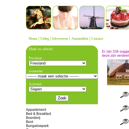
|
|
|
|
Home
Uitleg
Adverteren
Aanmelden
Contact
Maak uw selectie:
Er zijn 336 sugg
deze zijn verdeel
Provincie:
Gemeente:
Activiteit:
Appartement
Bed & Breakfast
Boerderij
Boot
Bungalowpark