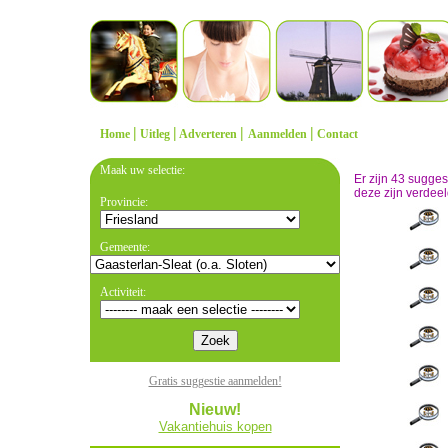
|
|
|
|
Home
Uitleg
Adverteren
Aanmelden
Contact
Maak uw selectie:
Er zijn 43 sugge
deze zijn verdeel
Provincie:
Gemeente:
Activiteit:
Gratis suggestie aanmelden!
Nieuw!
Vakantiehuis kopen