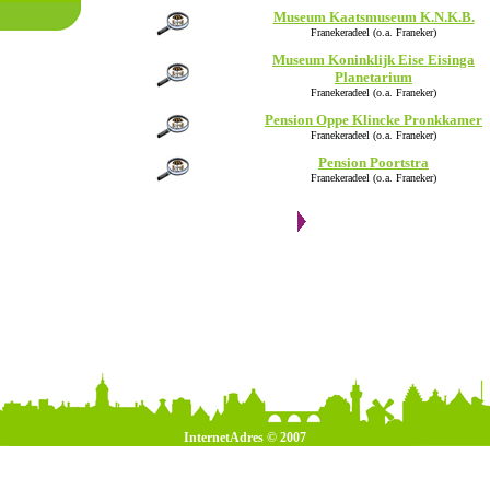
Museum Kaatsmuseum K.N.K.B.
Franekeradeel (o.a. Franeker)
Museum Koninklijk Eise Eisinga
Planetarium
Franekeradeel (o.a. Franeker)
Pension Oppe Klincke Pronkkamer
Franekeradeel (o.a. Franeker)
Pension Poortstra
Franekeradeel (o.a. Franeker)
InternetAdres © 2007