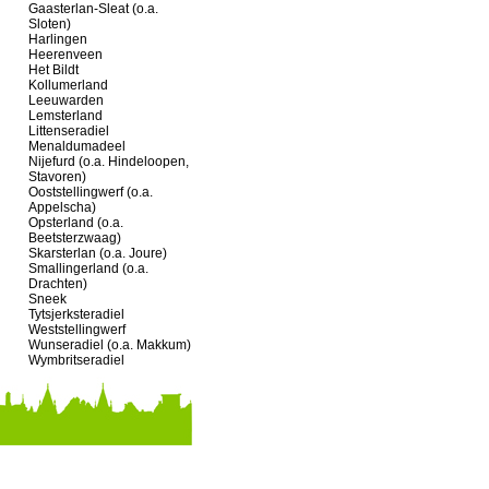
Gaasterlan-Sleat (o.a.
Sloten)
Harlingen
Heerenveen
Het Bildt
Kollumerland
Leeuwarden
Lemsterland
Littenseradiel
Menaldumadeel
Nijefurd (o.a. Hindeloopen,
Stavoren)
Ooststellingwerf (o.a.
Appelscha)
Opsterland (o.a.
Beetsterzwaag)
Skarsterlan (o.a. Joure)
Smallingerland (o.a.
Drachten)
Sneek
Tytsjerksteradiel
Weststellingwerf
Wunseradiel (o.a. Makkum)
Wymbritseradiel