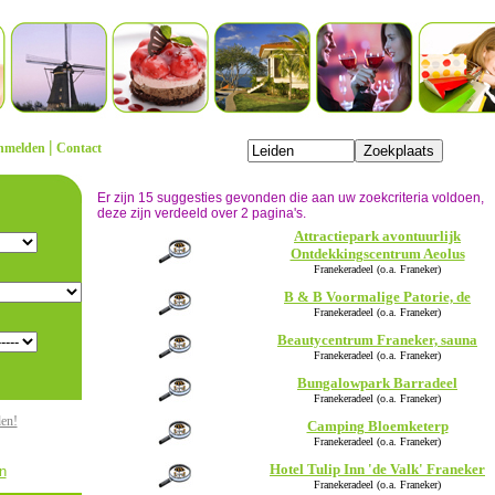
|
nmelden
Contact
Er zijn 15 suggesties gevonden die aan uw zoekcriteria voldoen,
deze zijn verdeeld over 2 pagina's.
Attractiepark avontuurlijk
Ontdekkingscentrum Aeolus
Franekeradeel (o.a. Franeker)
B & B Voormalige Patorie, de
Franekeradeel (o.a. Franeker)
Beautycentrum Franeker, sauna
Franekeradeel (o.a. Franeker)
Bungalowpark Barradeel
Franekeradeel (o.a. Franeker)
den!
Camping Bloemketerp
Franekeradeel (o.a. Franeker)
Hotel Tulip Inn 'de Valk' Franeker
n
Franekeradeel (o.a. Franeker)