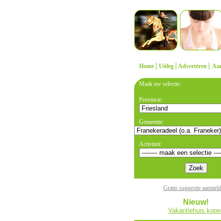
|
|
|
Home
Uitleg
Adverteren
Aa
Maak uw selectie:
Provincie:
Gemeente:
Activiteit:
Gratis suggestie aanmel
Nieuw!
Vakantiehuis kope