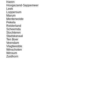
Haren
Hoogezand-Sappemeer
Leek
Loppersum
Marum
Menterwolde
Pekela
Reiderland
Scheemda
Slochteren
Stadskanaal
Ten Boer
Veendam
Vlagtwedde
Winschoten
Winsum
Zuidhorn