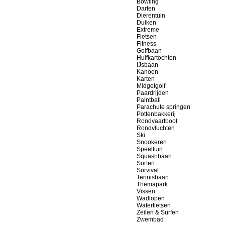
Bowling
Darten
Dierentuin
Duiken
Extreme
Fietsen
Fitness
Golfbaan
Huifkartochten
IJsbaan
Kanoen
Karten
Midgetgolf
Paardrijden
Paintball
Parachute springen
Pottenbakkerij
Rondvaartboot
Rondvluchten
Ski
Snookeren
Speeltuin
Squashbaan
Surfen
Survival
Tennisbaan
Themapark
Vissen
Wadlopen
Waterfietsen
Zeilen & Surfen
Zwembad