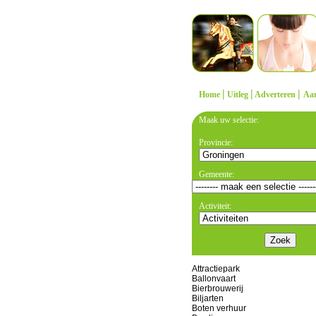
|
|
|
Home
Uitleg
Adverteren
Aa
Maak uw selectie:
Provincie:
Gemeente:
Activiteit:
Attractiepark
Ballonvaart
Bierbrouwerij
Biljarten
Boten verhuur