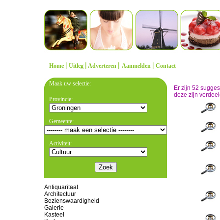
|
|
|
|
Home
Uitleg
Adverteren
Aanmelden
Contact
Maak uw selectie:
Er zijn 52 sugge
deze zijn verdeel
Provincie:
Gemeente:
Activiteit:
Antiquaritaat
Architectuur
Bezienswaardigheid
Galerie
Kasteel