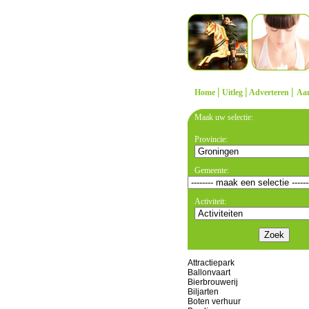
|
|
|
Home
Uitleg
Adverteren
Aa
Maak uw selectie:
Provincie:
Gemeente:
Activiteit:
Attractiepark
Ballonvaart
Bierbrouwerij
Biljarten
Boten verhuur