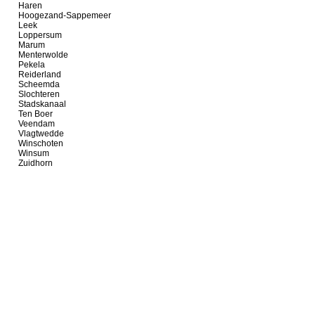
Haren
Hoogezand-Sappemeer
Leek
Loppersum
Marum
Menterwolde
Pekela
Reiderland
Scheemda
Slochteren
Stadskanaal
Ten Boer
Veendam
Vlagtwedde
Winschoten
Winsum
Zuidhorn