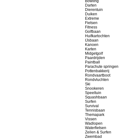
Bowling
Darten
Dierentuin
Duiken
Extreme
Fietsen
Fitness
Golfbaan
Huifkartochten
IJsbaan
Kanoen
Karten
Midgetgolf
Paardrijden
Paintball
Parachute springen
Pottenbakkerij
Rondvaartboot
Rondvluchten
Ski
Snookeren
Speeltuin
Squashbaan
Surfen
Survival
Tennisbaan
Themapark
Vissen
Wadlopen
Waterfietsen
Zeilen & Surfen
Zwembad