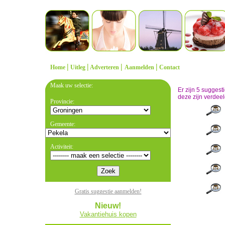
|
|
|
|
Home
Uitleg
Adverteren
Aanmelden
Contact
Maak uw selectie:
Er zijn 5 sugges
deze zijn verdeel
Provincie:
Gemeente:
Activiteit:
Gratis suggestie aanmelden!
Nieuw!
Vakantiehuis kopen