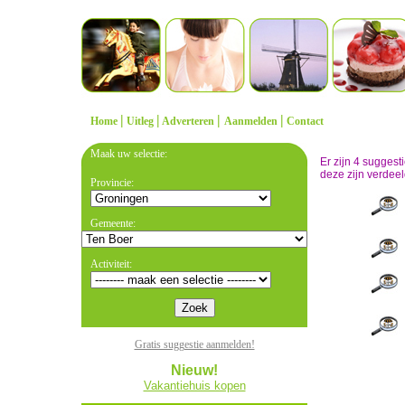
|
|
|
|
Home
Uitleg
Adverteren
Aanmelden
Contact
Maak uw selectie:
Er zijn 4 sugges
deze zijn verdeel
Provincie:
Gemeente:
Activiteit:
Gratis suggestie aanmelden!
Nieuw!
Vakantiehuis kopen