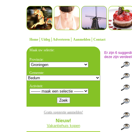
|
|
|
|
Home
Uitleg
Adverteren
Aanmelden
Contact
Maak uw selectie:
Er zijn 6 sugges
deze zijn verdeel
Provincie:
Gemeente:
Activiteit:
Gratis suggestie aanmelden!
Nieuw!
Vakantiehuis kopen