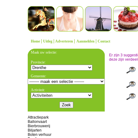
|
|
|
|
Home
Uitleg
Adverteren
Aanmelden
Contact
Maak uw selectie:
Er zijn 3 sugges
deze zijn verdeel
Provincie:
Gemeente:
Activiteit:
Attractiepark
Ballonvaart
Bierbrouwerij
Biljarten
Boten verhuur