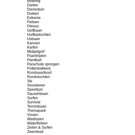
Bowling
Darten
Dierentuin
Duiken
Extreme
Fietsen
Fitness
Golfbaan
Huifkartochten
IJsbaan
Kanoen
Karten
Midgetgolf
Paardrijden
Paintball
Parachute springen
Pottenbakkerij
Rondvaartboot
Rondvluchten
Ski
Snookeren
Speeltuin
Squashbaan
Surfen
Survival
Tennisbaan
Themapark
Vissen
Wadlopen
Waterfietsen
Zeilen & Surfen
Zwembad