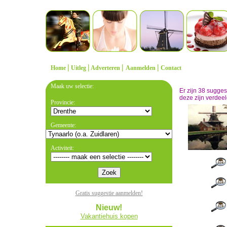
|
|
|
|
Home
Uitleg
Adverteren
Aanmelden
Contact
Maak uw selectie:
Er zijn 38 sugge
deze zijn verdeel
Provincie:
Gemeente:
Activiteit:
Gratis suggestie aanmelden!
Nieuw!
Vakantiehuis kopen