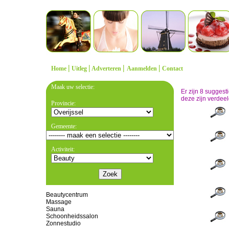
|
|
|
|
Home
Uitleg
Adverteren
Aanmelden
Contact
Maak uw selectie:
Er zijn 8 sugges
deze zijn verdeel
Provincie:
Gemeente:
Activiteit:
Beautycentrum
Massage
Sauna
Schoonheidssalon
Zonnestudio