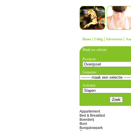
|
|
|
Home
Uitleg
Adverteren
Aa
Maak uw selectie:
Provincie:
Gemeente:
Activiteit:
Appartement
Bed & Breakfast
Boerderij
Boot
Bungalowpark