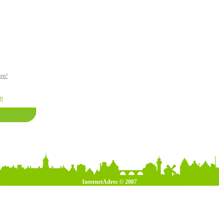
den!
n
InternetAdres © 2007