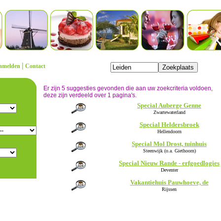
|
nmelden
Contact
Er zijn 5 suggesties gevonden die aan uw zoekcriteria voldoen,
deze zijn verdeeld over 1 pagina's.
Special Auberge Genne
Zwartewaterland
Special Heldersbroek
Hellendoorn
Special Mol Drost, tuinhuis
Steenwijk (o.a. Giethoorn)
Special Nieuw Rande - erfgoedlogies
Deventer
Vakantiehuis Pauwhoeve, de
Rijssen