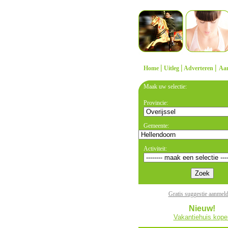
|
|
|
Home
Uitleg
Adverteren
Aa
Maak uw selectie:
Provincie:
Gemeente:
Activiteit:
Gratis suggestie aanmel
Nieuw!
Vakantiehuis kope