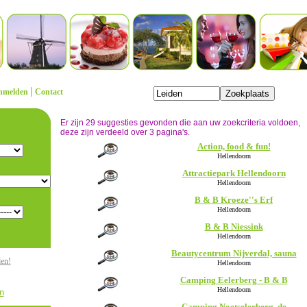
|
nmelden
Contact
Er zijn 29 suggesties gevonden die aan uw zoekcriteria voldoen,
deze zijn verdeeld over 3 pagina's.
Action, food & fun!
Hellendoorn
Attractiepark Hellendoorn
Hellendoorn
B & B Kroeze''s Erf
Hellendoorn
B & B Niessink
Hellendoorn
Beautycentrum Nijverdal, sauna
den!
Hellendoorn
Camping Eelerberg - B & B
Hellendoorn
n
Camping Noetselerberg, de