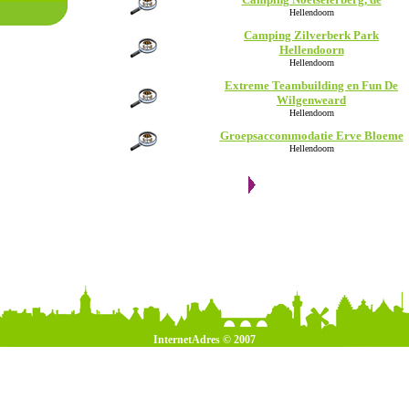
Hellendoorn
Camping Zilverberk Park
Hellendoorn
Hellendoorn
Extreme Teambuilding en Fun De
Wilgenweard
Hellendoorn
Groepsaccommodatie Erve Bloeme
Hellendoorn
InternetAdres © 2007