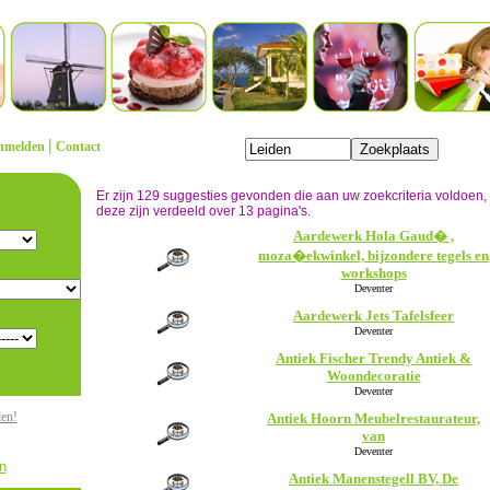
|
nmelden
Contact
Er zijn 129 suggesties gevonden die aan uw zoekcriteria voldoen,
deze zijn verdeeld over 13 pagina's.
Aardewerk Hola Gaud� ,
moza�ekwinkel, bijzondere tegels en
workshops
Deventer
Aardewerk Jets Tafelsfeer
Deventer
Antiek Fischer Trendy Antiek &
Woondecoratie
Deventer
den!
Antiek Hoorn Meubelrestaurateur,
van
Deventer
n
Antiek Manenstegell BV, De