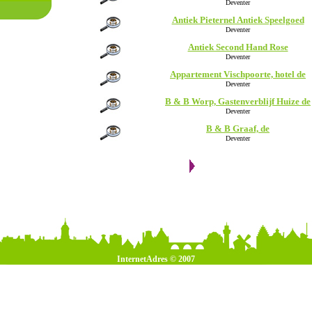
Deventer
Antiek Pieternel Antiek Speelgoed
Deventer
Antiek Second Hand Rose
Deventer
Appartement Vischpoorte, hotel de
Deventer
B & B Worp, Gastenverblijf Huize de
Deventer
B & B Graaf, de
Deventer
InternetAdres © 2007