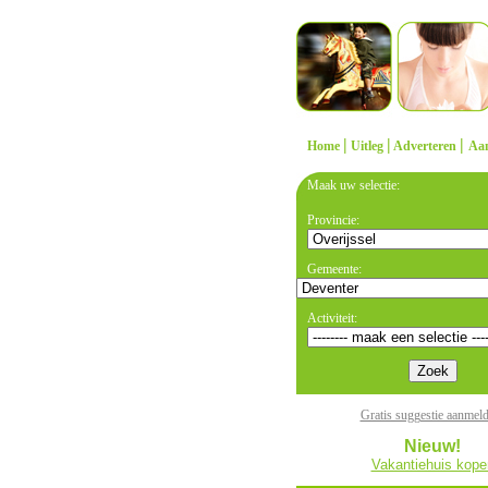
|
|
|
Home
Uitleg
Adverteren
Aa
Maak uw selectie:
Provincie:
Gemeente:
Activiteit:
Gratis suggestie aanmel
Nieuw!
Vakantiehuis kope