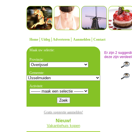
|
|
|
|
Home
Uitleg
Adverteren
Aanmelden
Contact
Maak uw selectie:
Er zijn 2 sugges
deze zijn verdeel
Provincie:
Gemeente:
Activiteit:
Gratis suggestie aanmelden!
Nieuw!
Vakantiehuis kopen