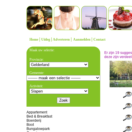
|
|
|
|
Home
Uitleg
Adverteren
Aanmelden
Contact
Maak uw selectie:
Er zijn 19 sugge
deze zijn verdeel
Provincie:
Gemeente:
Activiteit:
Appartement
Bed & Breakfast
Boerderij
Boot
Bungalowpark