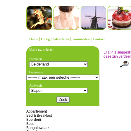
|
|
|
|
Home
Uitleg
Adverteren
Aanmelden
Contact
Maak uw selectie:
Er zijn 1 sugges
deze zijn verdeel
Provincie:
Gemeente:
Activiteit:
Appartement
Bed & Breakfast
Boerderij
Boot
Bungalowpark