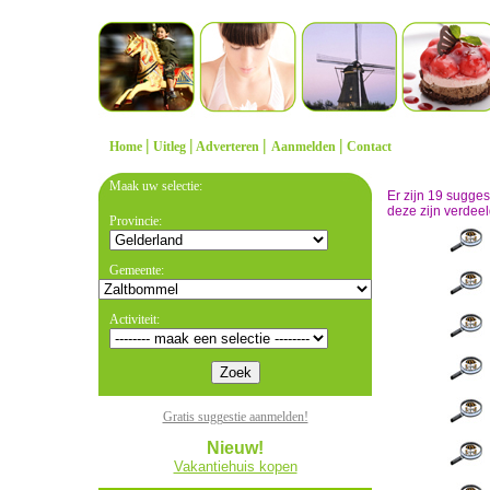
|
|
|
|
Home
Uitleg
Adverteren
Aanmelden
Contact
Maak uw selectie:
Er zijn 19 sugge
deze zijn verdeel
Provincie:
Gemeente:
Activiteit:
Gratis suggestie aanmelden!
Nieuw!
Vakantiehuis kopen