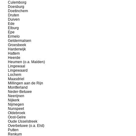
Culemborg
Doesburg
Doetinchem
Druten
Duiven
Ede
Elburg
Epe
Ermelo
Geldermalsen
Groesbeek
Harderwijk
Hattem
Heerde
Heumen (o.a. Malden)
Lingewaal
Lingewaard
Lochem
Maasdriel
Millingen aan de Rijn
Montferland
Neder-Betuwe
Neerijnen
Nijkerk
Nijmegen
Nunspeet
Oldebroek
Oost-Gelre
Oude IJsselstreek
Overbetuwe (o.a. Elst)
Putten
Renkum