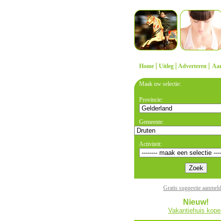
|
|
|
Home
Uitleg
Adverteren
Aa
Maak uw selectie:
Provincie:
Gemeente:
Activiteit:
Gratis suggestie aanmel
Nieuw!
Vakantiehuis kope