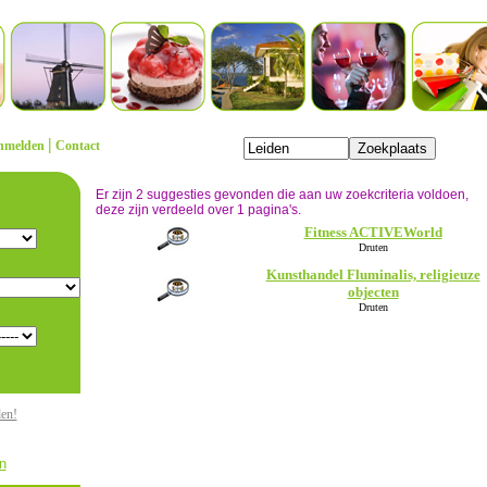
|
nmelden
Contact
Er zijn 2 suggesties gevonden die aan uw zoekcriteria voldoen,
deze zijn verdeeld over 1 pagina's.
Fitness ACTIVEWorld
Druten
Kunsthandel Fluminalis, religieuze
objecten
Druten
den!
n