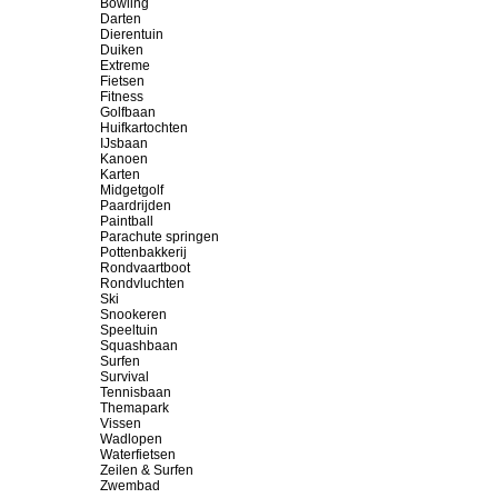
Bowling
Darten
Dierentuin
Duiken
Extreme
Fietsen
Fitness
Golfbaan
Huifkartochten
IJsbaan
Kanoen
Karten
Midgetgolf
Paardrijden
Paintball
Parachute springen
Pottenbakkerij
Rondvaartboot
Rondvluchten
Ski
Snookeren
Speeltuin
Squashbaan
Surfen
Survival
Tennisbaan
Themapark
Vissen
Wadlopen
Waterfietsen
Zeilen & Surfen
Zwembad