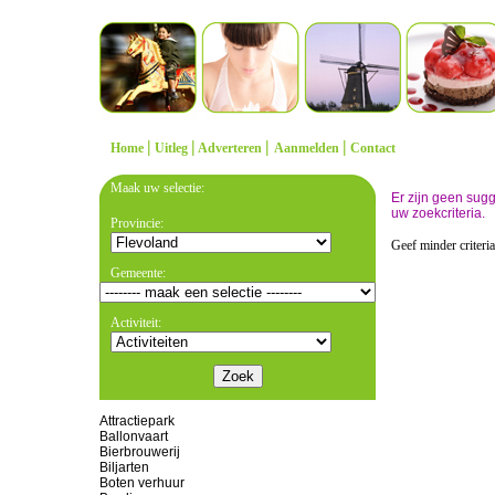
|
|
|
|
Home
Uitleg
Adverteren
Aanmelden
Contact
Maak uw selectie:
Er zijn geen sug
uw zoekcriteria.
Provincie:
Geef minder criteri
Gemeente:
Activiteit:
Attractiepark
Ballonvaart
Bierbrouwerij
Biljarten
Boten verhuur