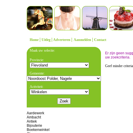
|
|
|
|
Home
Uitleg
Adverteren
Aanmelden
Contact
Maak uw selectie:
Er zijn geen sug
uw zoekcriteria.
Provincie:
Geef minder criteri
Gemeente:
Activiteit:
Aardewerk
Ambacht
Antiek
Bijouterie
Boekenwinkel