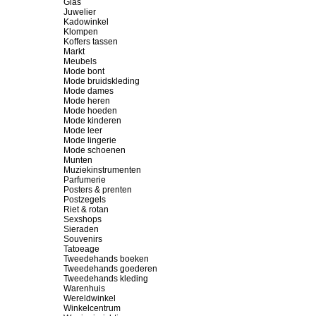
Glas
Juwelier
Kadowinkel
Klompen
Koffers tassen
Markt
Meubels
Mode bont
Mode bruidskleding
Mode dames
Mode heren
Mode hoeden
Mode kinderen
Mode leer
Mode lingerie
Mode schoenen
Munten
Muziekinstrumenten
Parfumerie
Posters & prenten
Postzegels
Riet & rotan
Sexshops
Sieraden
Souvenirs
Tatoeage
Tweedehands boeken
Tweedehands goederen
Tweedehands kleding
Warenhuis
Wereldwinkel
Winkelcentrum