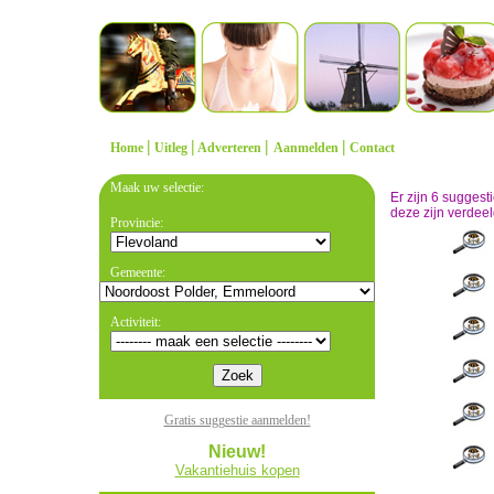
|
|
|
|
Home
Uitleg
Adverteren
Aanmelden
Contact
Maak uw selectie:
Er zijn 6 sugges
deze zijn verdeel
Provincie:
Gemeente:
Activiteit:
Gratis suggestie aanmelden!
Nieuw!
Vakantiehuis kopen