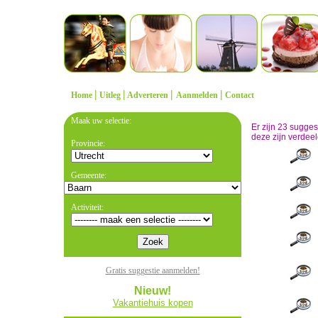
|
|
|
|
Home
Uitleg
Adverteren
Aanmelden
Contact
Maak uw selectie:
Er zijn 23 sugge
deze zijn verdeel
Provincie:
Gemeente:
Activiteit:
Gratis suggestie aanmelden!
Nieuw!
Vakantiehuis kopen