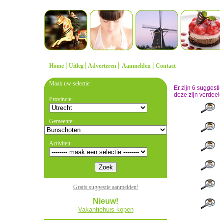
|
|
|
|
Home
Uitleg
Adverteren
Aanmelden
Contact
Maak uw selectie:
Er zijn 6 sugges
deze zijn verdeel
Provincie:
Gemeente:
Activiteit:
Gratis suggestie aanmelden!
Nieuw!
Vakantiehuis kopen