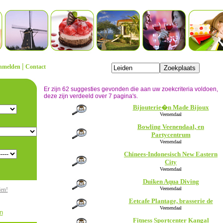
|
nmelden
Contact
Er zijn 62 suggesties gevonden die aan uw zoekcriteria voldoen,
deze zijn verdeeld over 7 pagina's.
Bijouterie�n Made Bijoux
Veenendaal
Bowling Veenendaal, en
Partycentrum
Veenendaal
Chinees-Indonesisch New Eastern
City
Veenendaal
Duiken Aqua Diving
Veenendaal
den!
Eetcafe Plantage, brasserie de
Veenendaal
n
Fitness Sportcenter Kangal