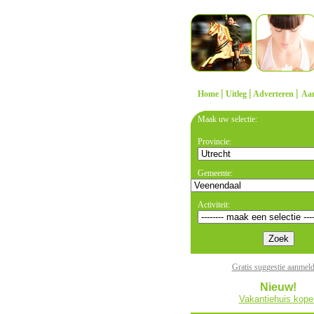
|
|
|
Home
Uitleg
Adverteren
Aa
Maak uw selectie:
Provincie:
Gemeente:
Activiteit:
Gratis suggestie aanmel
Nieuw!
Vakantiehuis kope