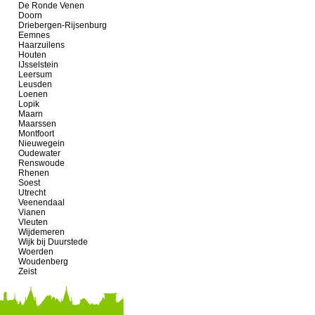
De Ronde Venen
Doorn
Driebergen-Rijsenburg
Eemnes
Haarzuilens
Houten
IJsselstein
Leersum
Leusden
Loenen
Lopik
Maarn
Maarssen
Montfoort
Nieuwegein
Oudewater
Renswoude
Rhenen
Soest
Utrecht
Veenendaal
Vianen
Vleuten
Wijdemeren
Wijk bij Duurstede
Woerden
Woudenberg
Zeist