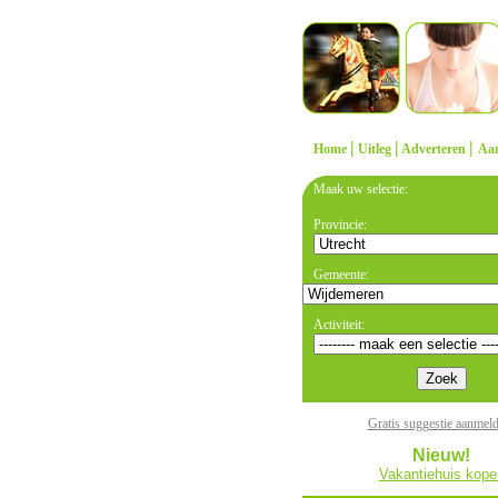
|
|
|
Home
Uitleg
Adverteren
Aa
Maak uw selectie:
Provincie:
Gemeente:
Activiteit:
Gratis suggestie aanmel
Nieuw!
Vakantiehuis kope