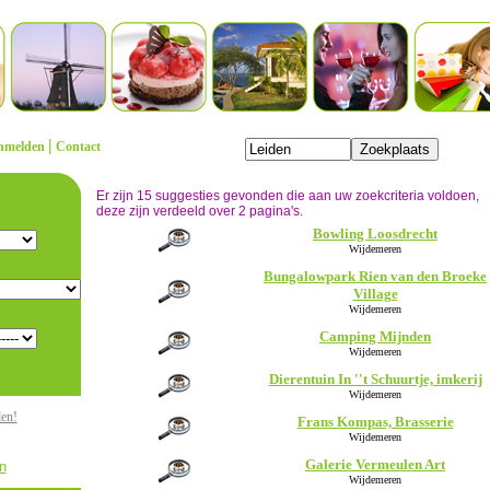
|
nmelden
Contact
Er zijn 15 suggesties gevonden die aan uw zoekcriteria voldoen,
deze zijn verdeeld over 2 pagina's.
Bowling Loosdrecht
Wijdemeren
Bungalowpark Rien van den Broeke
Village
Wijdemeren
Camping Mijnden
Wijdemeren
Dierentuin In ''t Schuurtje, imkerij
Wijdemeren
den!
Frans Kompas, Brasserie
Wijdemeren
Galerie Vermeulen Art
n
Wijdemeren