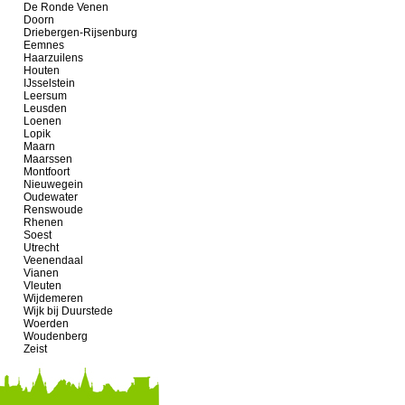
De Ronde Venen
Doorn
Driebergen-Rijsenburg
Eemnes
Haarzuilens
Houten
IJsselstein
Leersum
Leusden
Loenen
Lopik
Maarn
Maarssen
Montfoort
Nieuwegein
Oudewater
Renswoude
Rhenen
Soest
Utrecht
Veenendaal
Vianen
Vleuten
Wijdemeren
Wijk bij Duurstede
Woerden
Woudenberg
Zeist