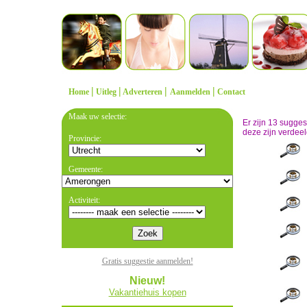
|
|
|
|
Home
Uitleg
Adverteren
Aanmelden
Contact
Maak uw selectie:
Er zijn 13 sugge
deze zijn verdeel
Provincie:
Gemeente:
Activiteit:
Gratis suggestie aanmelden!
Nieuw!
Vakantiehuis kopen