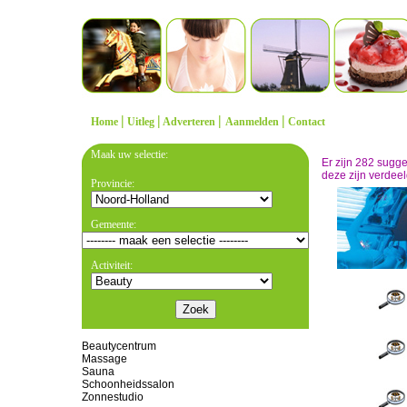
|
|
|
|
Home
Uitleg
Adverteren
Aanmelden
Contact
Maak uw selectie:
Er zijn 282 sugg
deze zijn verdeel
Provincie:
Gemeente:
Activiteit:
Beautycentrum
Massage
Sauna
Schoonheidssalon
Zonnestudio