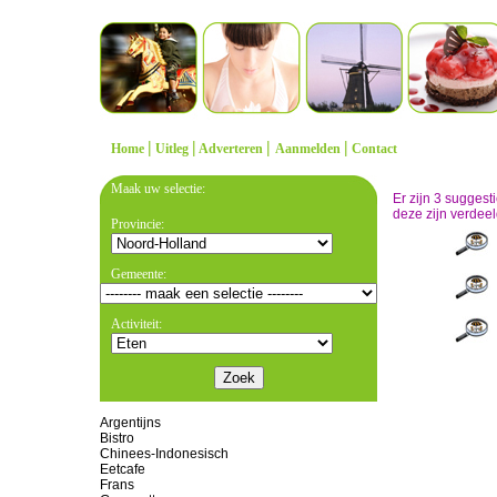
|
|
|
|
Home
Uitleg
Adverteren
Aanmelden
Contact
Maak uw selectie:
Er zijn 3 sugges
deze zijn verdeel
Provincie:
Gemeente:
Activiteit:
Argentijns
Bistro
Chinees-Indonesisch
Eetcafe
Frans