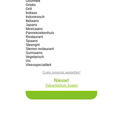
Gourmett
Grieks
Grill
Indiaas
Indonesisch
Italiaans
Japans
Mexicaans
Pannekoekenhuis
Restaurant
Spaans
Steengril
Sterren restaurant
Surinaams
Vegetarisch
Vis
Vleesspecialiteit
Gratis suggestie aanmelden!
Nieuw!
Vakantiehuis kopen