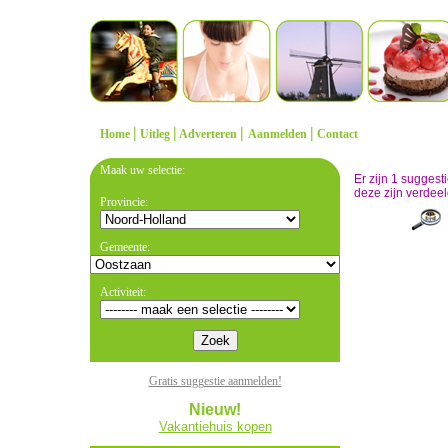
|
|
|
|
Home
Uitleg
Adverteren
Aanmelden
Contact
Maak uw selectie:
Er zijn 1 sugges
deze zijn verdeel
Provincie:
Gemeente:
Activiteit:
Gratis suggestie aanmelden!
Nieuw!
Vakantiehuis kopen